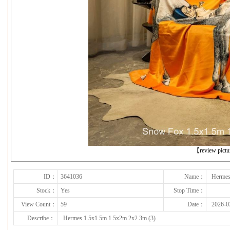
下一张
【review pict
ID：
3641036
Name：
Hermes
Stock：
Yes
Stop Time：
View Count：
59
Date：
2026-0
Describe：
Hermes 1.5x1.5m 1.5x2m 2x2.3m (3)