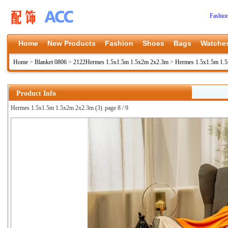
Fashio
Home
New Products
Fashion
Shoes
Bags
Watche
Home
>
Blanket 0806
>
2122Hermes 1.5x1.5m 1.5x2m 2x2.3m
>
Hermes 1.5x1.5m 1.
Product Info
Hermes 1.5x1.5m 1.5x2m 2x2.3m (3)
page 8 / 9
上一张