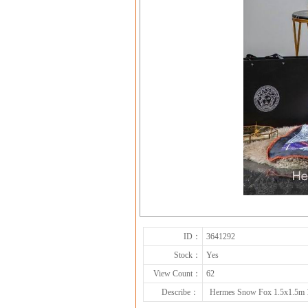
ID：
3641292
Stock：
Yes
View Count：
62
Describe：
Hermes Snow Fox 1.5x1.5m 