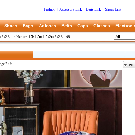
Fashion
|
Accessory Link
|
Bags Link
|
Shoes Link
Shoes
Bags
Watches
Belts
Caps
Glasses
Electroni
m 2x2.3m
>
Hermes 1.5x1.5m 1.5x2m 2x2.3m 09
age 7 / 9
PR
上一张