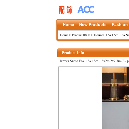
Home
New Products
Fashion
Home
>
Blanket 0806
>
Hermes 1.5x1.5m 1.5x2
Product Info
Hermes Snow Fox 1.5x1.5m 1.5x2m 2x2.3m (3)
p