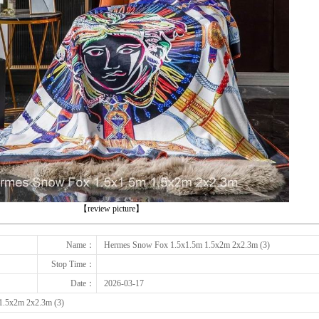
下一张
【review picture】
Name：
Hermes Snow Fox 1.5x1.5m 1.5x2m 2x2.3m (3)
Stop Time：
Date：
2026-03-17
1.5x2m 2x2.3m (3)