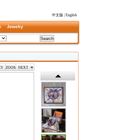
中文版
|
English
c
Jewelry
EV
ZOOM
NEXT