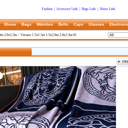
Fashion
|
Accessory Link
|
Bags Link
|
Shoes Link
Shoes
Bags
Watches
Belts
Caps
Glasses
Electroni
.0m 2.0x2.3m
>
Versace 1.5x1.5m 1.5x2.0m 2.0x2.3m 01
PR
上一张