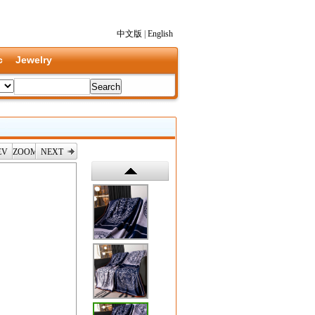
中文版
|
English
c
Jewelry
EV
ZOOM
NEXT