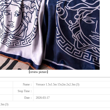
下一张
【review picture】
Name：
Versace 1.5x1.5m 15x2m 2x2.3m (3)
Stop Time：
Date：
2026-03-17
.3m (3)