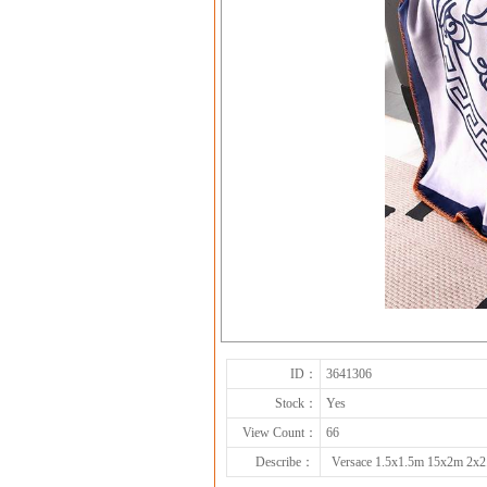
ID：
3641306
Stock：
Yes
View Count：
66
Describe：
Versace 1.5x1.5m 15x2m 2x2