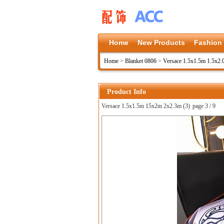
Home
New Products
Fashion
Home
>
Blanket 0806
>
Versace 1.5x1.5m 1.5x2
Product Info
Versace 1.5x1.5m 15x2m 2x2.3m (3)
page 3 / 9