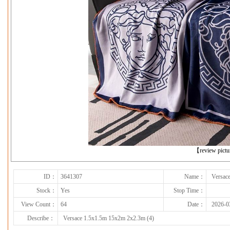
下一张
【review pict
ID：
3641307
Name：
Versac
Stock：
Yes
Stop Time：
View Count：
64
Date：
2026-0
Describe：
Versace 1.5x1.5m 15x2m 2x2.3m (4)