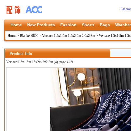
Fashio
Home
New Products
Fashion
Shoes
Bags
Watche
Home
>
Blanket 0806
>
Versace 1.5x1.5m 1.5x2.0m 2.0x2.3m
>
Versace 1.5x1.5m 1.5
Product Info
Versace 1.5x1.5m 15x2m 2x2.3m (4)
page 4 / 9
上一张