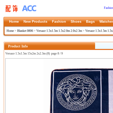
Fashio
Home
New Products
Fashion
Shoes
Bags
Watche
Home
>
Blanket 0806
>
Versace 1.5x1.5m 1.5x2.0m 2.0x2.3m
>
Versace 1.5x1.5m 1.5
Product Info
Versace 1.5x1.5m 15x2m 2x2.3m (8)
page 8 / 9
上一张