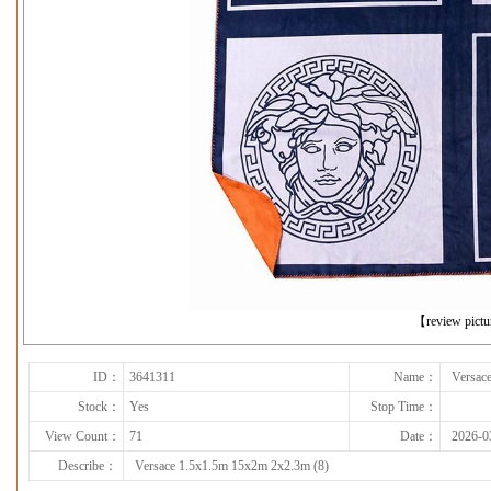
下一张
【review pict
ID：
3641311
Name：
Versac
Stock：
Yes
Stop Time：
View Count：
71
Date：
2026-0
Describe：
Versace 1.5x1.5m 15x2m 2x2.3m (8)