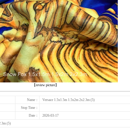
下一张
【review picture】
Name：
Versace 1.5x1.5m 1.5x2m 2x2.3m (5)
Stop Time：
Date：
2026-03-17
.3m (5)