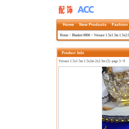
Home
New Products
Fashion
Home
>
Blanket 0806
>
Versace 1.5x1.5m 1.5x2
Product Info
Versace 1.5x1.5m 1.5x2m 2x2.3m (5)
page 3 / 9