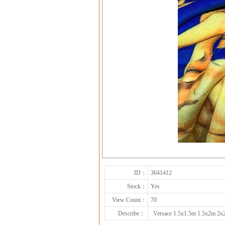
ID：
3641412
Stock：
Yes
View Count：
70
Describe：
Versace 1.5x1.5m 1.5x2m 2x2