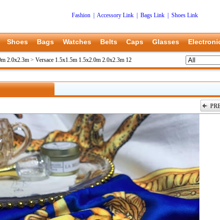
Fashion
|
Accessory Link
|
Bags Link
|
Shoes Link
Shoes
Bags
Watches
Belts
Caps
Glasses
Electroni
.0m 2.0x2.3m
>
Versace 1.5x1.5m 1.5x2.0m 2.0x2.3m 12
PR
上一张