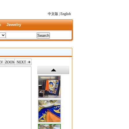
中文版
|
English
c
Jewelry
EV
ZOOM
NEXT