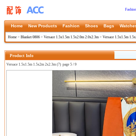
Fashio
Home
New Products
Fashion
Shoes
Bags
Watche
Home
>
Blanket 0806
>
Versace 1.5x1.5m 1.5x2.0m 2.0x2.3m
>
Versace 1.5x1.5m 1.5
Product Info
Versace 1.5x1.5m 1.5x2m 2x2.3m (7)
page 5 / 9
上一张