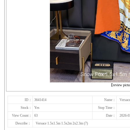
下一张
【review pict
ID：
3641414
Name：
Versac
Stock：
Yes
Stop Time：
View Count：
63
Date：
2026-0
Describe：
Versace 1.5x1.5m 1.5x2m 2x2.3m (7)