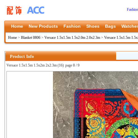
Fashio
Home
New Products
Fashion
Shoes
Bags
Watche
Home
>
Blanket 0806
>
Versace 1.5x1.5m 1.5x2.0m 2.0x2.3m
>
Versace 1.5x1.5m 1.5
Product Info
Versace 1.5x1.5m 1.5x2m 2x2.3m (16)
page 8 / 9
上一张