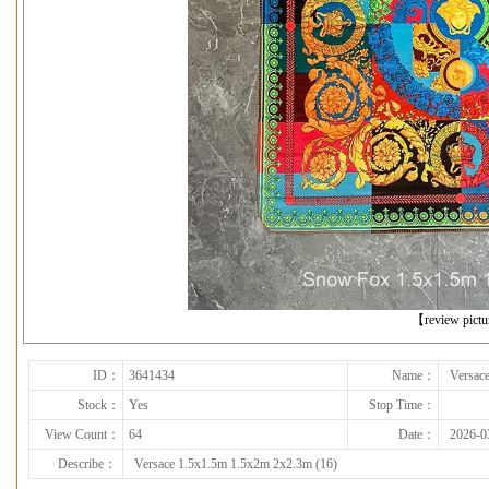
下一张
【review pict
ID：
3641434
Name：
Versac
Stock：
Yes
Stop Time：
View Count：
64
Date：
2026-0
Describe：
Versace 1.5x1.5m 1.5x2m 2x2.3m (16)