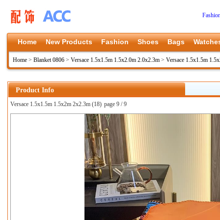
Fashio
Home
New Products
Fashion
Shoes
Bags
Watche
Home
>
Blanket 0806
>
Versace 1.5x1.5m 1.5x2.0m 2.0x2.3m
>
Versace 1.5x1.5m 1.5
Product Info
Versace 1.5x1.5m 1.5x2m 2x2.3m (18)
page 9 / 9
上一张