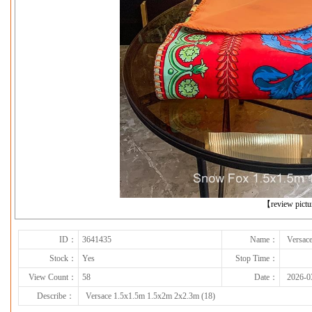
下一张
【review pict
ID：
3641435
Name：
Versac
Stock：
Yes
Stop Time：
View Count：
58
Date：
2026-0
Describe：
Versace 1.5x1.5m 1.5x2m 2x2.3m (18)