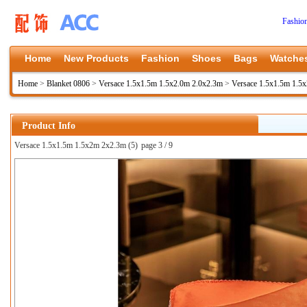
Fashio
Home
New Products
Fashion
Shoes
Bags
Watche
Home
>
Blanket 0806
>
Versace 1.5x1.5m 1.5x2.0m 2.0x2.3m
>
Versace 1.5x1.5m 1.5
Product Info
Versace 1.5x1.5m 1.5x2m 2x2.3m (5)
page 3 / 9
上一张