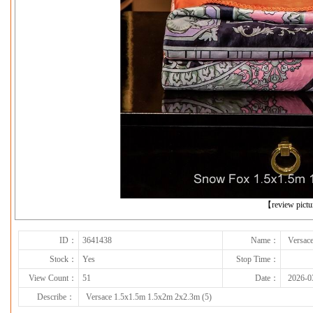
下一张
【review pict
ID：
3641438
Name：
Versac
Stock：
Yes
Stop Time：
View Count：
51
Date：
2026-0
Describe：
Versace 1.5x1.5m 1.5x2m 2x2.3m (5)