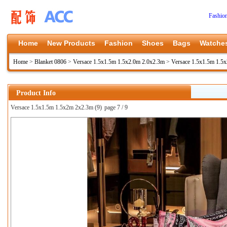
Fashio
Home
New Products
Fashion
Shoes
Bags
Watche
Home
>
Blanket 0806
>
Versace 1.5x1.5m 1.5x2.0m 2.0x2.3m
>
Versace 1.5x1.5m 1.5
Product Info
Versace 1.5x1.5m 1.5x2m 2x2.3m (9)
page 7 / 9
上一张