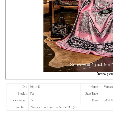
下一张
【review pict
ID：
3641442
Name：
Versac
Stock：
Yes
Stop Time：
View Count：
55
Date：
2026-0
Describe：
Versace 1.5x1.5m 1.5x2m 2x2.3m (9)