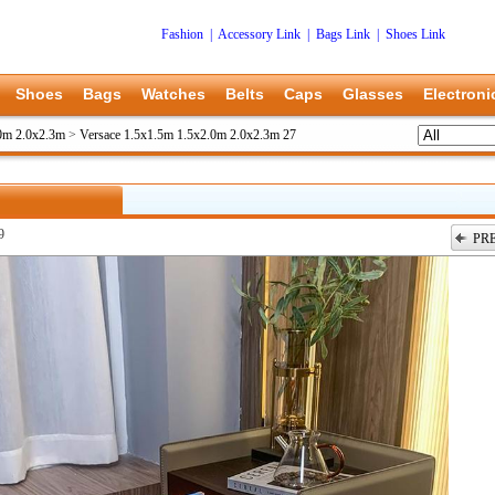
Fashion
|
Accessory Link
|
Bags Link
|
Shoes Link
Shoes
Bags
Watches
Belts
Caps
Glasses
Electroni
.0m 2.0x2.3m
>
Versace 1.5x1.5m 1.5x2.0m 2.0x2.3m 27
9
PR
上一张