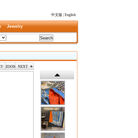
中文版
|
English
c
Jewelry
EV
ZOOM
NEXT