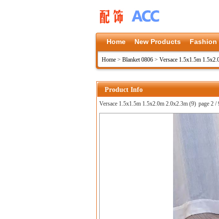
Home
New Products
Fashion
Home
>
Blanket 0806
>
Versace 1.5x1.5m 1.5x2
Product Info
Versace 1.5x1.5m 1.5x2.0m 2.0x2.3m (9)
page 2 / 