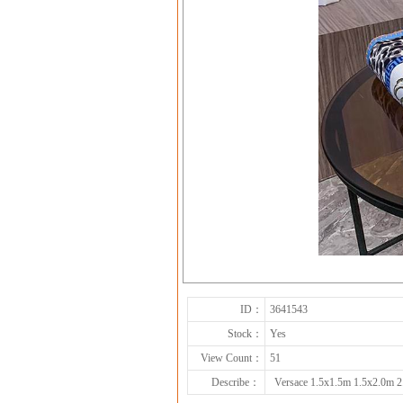
ID：
3641543
Stock：
Yes
View Count：
51
Describe：
Versace 1.5x1.5m 1.5x2.0m 2