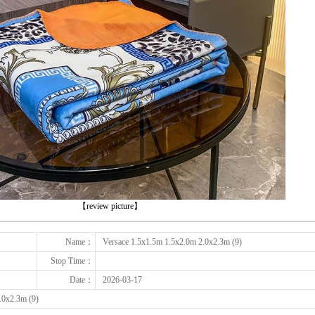
下一张
【review picture】
Name：
Versace 1.5x1.5m 1.5x2.0m 2.0x2.3m (9)
Stop Time：
Date：
2026-03-17
.0x2.3m (9)