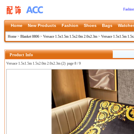
Fashio
Home
New Products
Fashion
Shoes
Bags
Watche
Home
>
Blanket 0806
>
Versace 1.5x1.5m 1.5x2.0m 2.0x2.3m
>
Versace 1.5x1.5m 1.5
Product Info
Versace 1.5x1.5m 1.5x2.0m 2.0x2.3m (2)
page 8 / 9
上一张