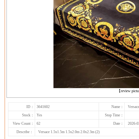
下一张
【review pict
ID：
3641602
Name：
Versac
Stock：
Yes
Stop Time：
View Count：
62
Date：
2026-0
Describe：
Versace 1.5x1.5m 1.5x2.0m 2.0x2.3m (2)