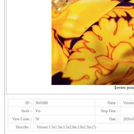
下一张
【review pict
ID：
3641606
Name：
Versac
Stock：
Yes
Stop Time：
View Count：
56
Date：
2026-0
Describe：
Versace 1.5x1.5m 1.5x2.0m 2.0x2.3m (7)