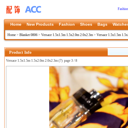
Fashio
Home
New Products
Fashion
Shoes
Bags
Watche
Home
>
Blanket 0806
>
Versace 1.5x1.5m 1.5x2.0m 2.0x2.3m
>
Versace 1.5x1.5m 1.5
Product Info
Versace 1.5x1.5m 1.5x2.0m 2.0x2.3m (7)
page 3 / 8
上一张