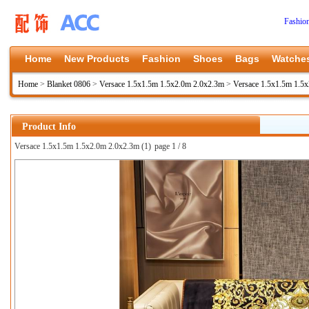
Fashio
Home
New Products
Fashion
Shoes
Bags
Watche
Home
>
Blanket 0806
>
Versace 1.5x1.5m 1.5x2.0m 2.0x2.3m
>
Versace 1.5x1.5m 1.5
Product Info
Versace 1.5x1.5m 1.5x2.0m 2.0x2.3m (1)
page 1 / 8
上一张