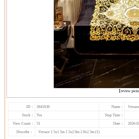
下一张
【review pict
ID：
3641630
Name：
Versac
Stock：
Yes
Stop Time：
View Count：
51
Date：
2026-0
Describe：
Versace 1.5x1.5m 1.5x2.0m 2.0x2.3m (1)