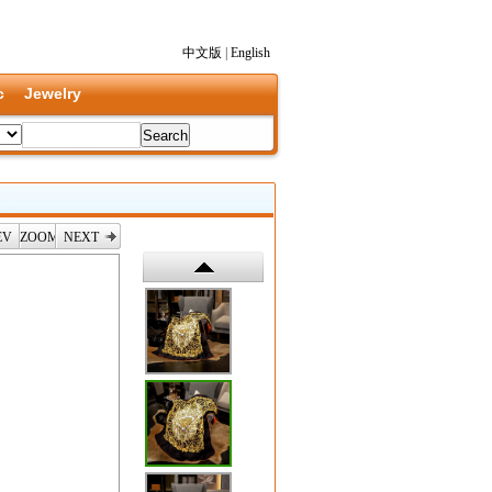
中文版
|
English
c
Jewelry
EV
ZOOM
NEXT