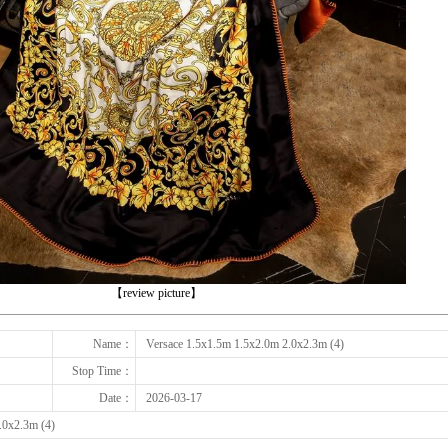
下一张
【review picture】
Name：
Versace 1.5x1.5m 1.5x2.0m 2.0x2.3m (4)
Stop Time：
Date：
2026-03-17
.0x2.3m (4)