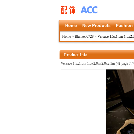
Home
New Products
Fashion
Home
>
Blanket 0728
>
Versace 1.5x1.5m 1.5x2
Product Info
Versace 1.5x1.5m 1.5x2.0m 2.0x2.3m (4)
page 7 / 