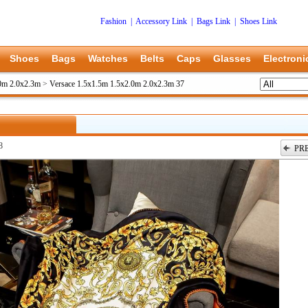
Fashion
|
Accessory Link
|
Bags Link
|
Shoes Link
Shoes
Bags
Watches
Belts
Caps
Glasses
Electroni
.0m 2.0x2.3m
>
Versace 1.5x1.5m 1.5x2.0m 2.0x2.3m 37
8
PR
上一张