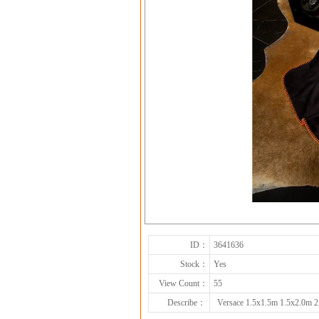
ID：
3641636
Stock：
Yes
View Count：
55
Describe：
Versace 1.5x1.5m 1.5x2.0m 2