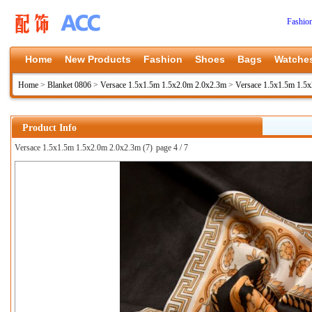
Fashio
Home
New Products
Fashion
Shoes
Bags
Watche
Home
>
Blanket 0806
>
Versace 1.5x1.5m 1.5x2.0m 2.0x2.3m
>
Versace 1.5x1.5m 1.5
Product Info
Versace 1.5x1.5m 1.5x2.0m 2.0x2.3m (7)
page 4 / 7
上一张