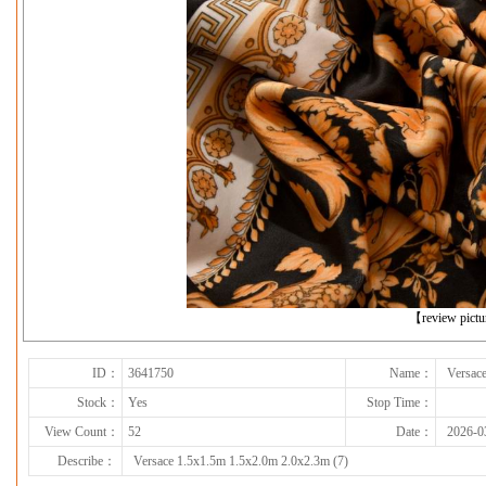
下一张
【review pict
ID：
3641750
Name：
Versac
Stock：
Yes
Stop Time：
View Count：
52
Date：
2026-0
Describe：
Versace 1.5x1.5m 1.5x2.0m 2.0x2.3m (7)