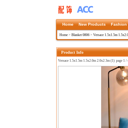
Home
New Products
Fashion
Home
>
Blanket 0806
>
Versace 1.5x1.5m 1.5x2
Product Info
Versace 1.5x1.5m 1.5x2.0m 2.0x2.3m (1)
page 1 / 