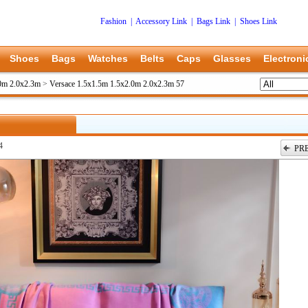
Fashion
|
Accessory Link
|
Bags Link
|
Shoes Link
Shoes
Bags
Watches
Belts
Caps
Glasses
Electroni
.0m 2.0x2.3m
>
Versace 1.5x1.5m 1.5x2.0m 2.0x2.3m 57
4
PR
上一张