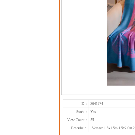
ID：
3641774
Stock：
Yes
View Count：
55
Describe：
Versace 1.5x1.5m 1.5x2.0m 2