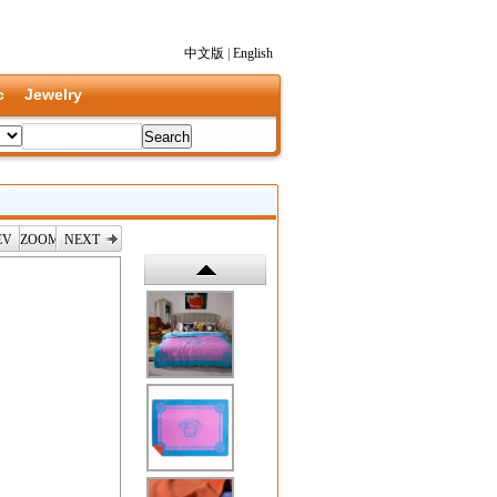
中文版
|
English
c
Jewelry
EV
ZOOM
NEXT