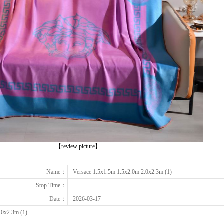
下一张
【review picture】
Name：
Versace 1.5x1.5m 1.5x2.0m 2.0x2.3m (1)
Stop Time：
Date：
2026-03-17
.0x2.3m (1)