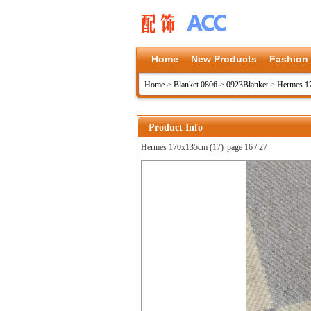
Home
New Products
Fashion
Home
>
Blanket 0806
>
0923Blanket
>
Hermes 1
Product Info
Hermes 170x135cm (17)
page 16 / 27