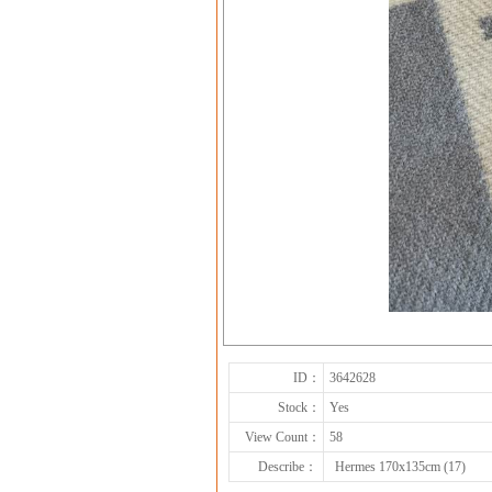
ID：
3642628
Stock：
Yes
View Count：
58
Describe：
Hermes 170x135cm (17)