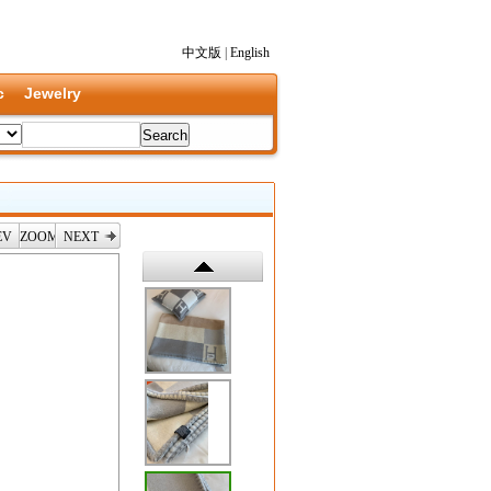
中文版
|
English
c
Jewelry
EV
ZOOM
NEXT