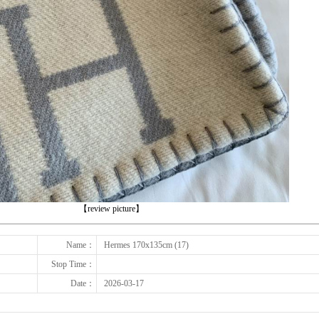
下一张
【review picture】
Name：
Hermes 170x135cm (17)
Stop Time：
Date：
2026-03-17