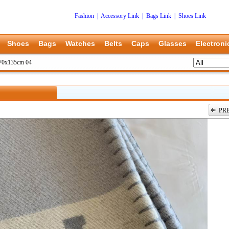
Fashion
|
Accessory Link
|
Bags Link
|
Shoes Link
Shoes
Bags
Watches
Belts
Caps
Glasses
Electroni
70x135cm 04
PR
上一张