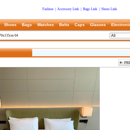
Fashion
|
Accessory Link
|
Bags Link
|
Shoes Link
Shoes
Bags
Watches
Belts
Caps
Glasses
Electroni
70x135cm 04
PR
上一张