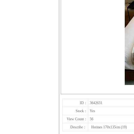
ID：
3642631
Stock：
Yes
View Count：
56
Describe：
Hermes 170x135cm (19)