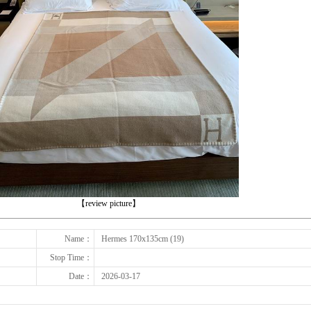
下一张
【review picture】
Name：
Hermes 170x135cm (19)
Stop Time：
Date：
2026-03-17