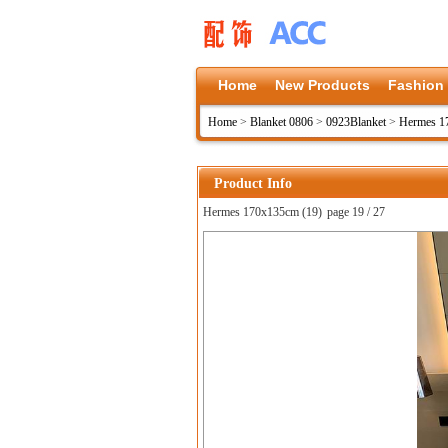
Home
New Products
Fashion
Home
>
Blanket 0806
>
0923Blanket
>
Hermes 1
Product Info
Hermes 170x135cm (19)
page 19 / 27