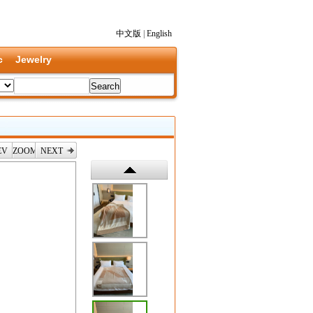
中文版
|
English
c
Jewelry
EV
ZOOM
NEXT