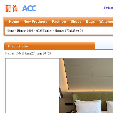
Fashio
Home
New Products
Fashion
Shoes
Bags
Watche
Home
>
Blanket 0806
>
0923Blanket
>
Hermes 170x135cm 04
Product Info
Hermes 170x135cm (20)
page 20 / 27
上一张