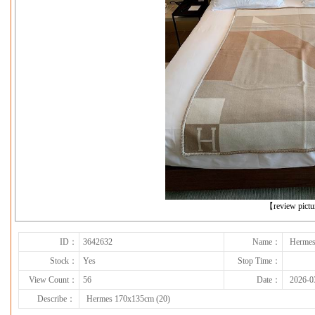
下一张
【review pict
ID：
3642632
Name：
Hermes
Stock：
Yes
Stop Time：
View Count：
56
Date：
2026-0
Describe：
Hermes 170x135cm (20)