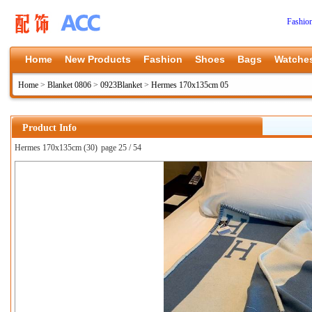
Fashio
Home
New Products
Fashion
Shoes
Bags
Watche
Home
>
Blanket 0806
>
0923Blanket
>
Hermes 170x135cm 05
Product Info
Hermes 170x135cm (30)
page 25 / 54
上一张