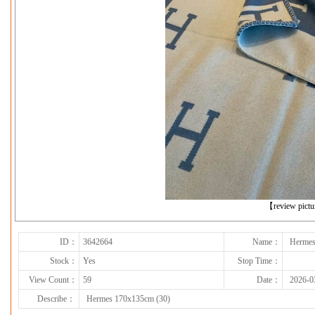
下一张
【review pict
ID：
3642664
Name：
Hermes
Stock：
Yes
Stop Time：
View Count：
59
Date：
2026-0
Describe：
Hermes 170x135cm (30)