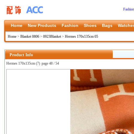
Fashio
Home
New Products
Fashion
Shoes
Bags
Watche
Home
>
Blanket 0806
>
0923Blanket
>
Hermes 170x135cm 05
Product Info
Hermes 170x135cm (7)
page 48 / 54
上一张