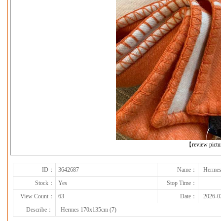
下一张
【review pict
ID：
3642687
Name：
Hermes
Stock：
Yes
Stop Time：
View Count：
63
Date：
2026-0
Describe：
Hermes 170x135cm (7)