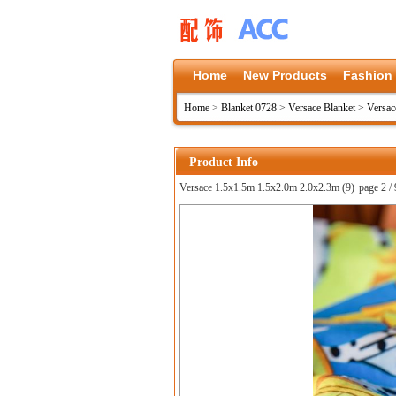
Home
New Products
Fashion
Home
>
Blanket 0728
>
Versace Blanket
>
Versac
Product Info
Versace 1.5x1.5m 1.5x2.0m 2.0x2.3m (9)
page 2 / 