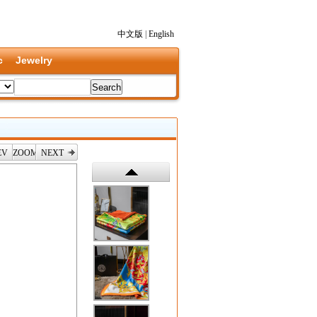
中文版
|
English
c
Jewelry
EV
ZOOM
NEXT