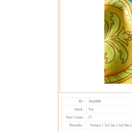
ID：
3642800
Stock：
Yes
View Count：
57
Describe：
Versace 1.5x1.5m 1.5x2.0m 2