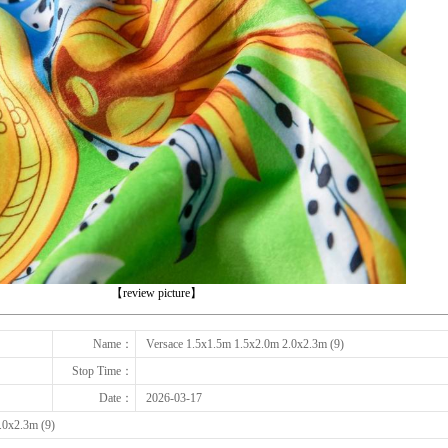
下一张
【review picture】
Name：
Versace 1.5x1.5m 1.5x2.0m 2.0x2.3m (9)
Stop Time：
Date：
2026-03-17
.0x2.3m (9)