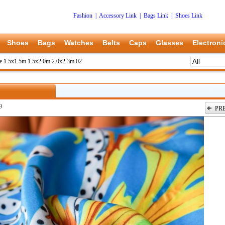
Fashion
|
Accessory Link
|
Bags Link
|
Shoes Link
Shoes
Bags
Watches
Belts
Caps
Glasses
Electroni
e 1.5x1.5m 1.5x2.0m 2.0x2.3m 02
9
PR
上一张