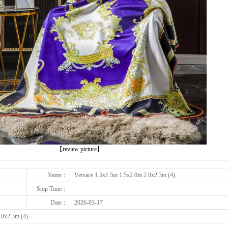
下一张
【review picture】
Name：
Versace 1.5x1.5m 1.5x2.0m 2.0x2.3m (4)
Stop Time：
Date：
2026-03-17
.0x2.3m (4)