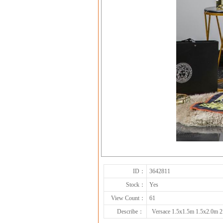
ID：
3642811
Stock：
Yes
View Count：
61
Describe：
Versace 1.5x1.5m 1.5x2.0m 2