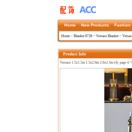
Home
New Products
Fashion
Home
>
Blanket 0728
>
Versace Blanket
>
Versac
Product Info
Versace 1.5x1.5m 1.5x2.0m 2.0x2.3m (4)
page 4 / 