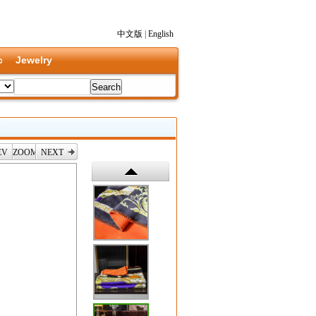
中文版
|
English
c
Jewelry
EV
ZOOM
NEXT