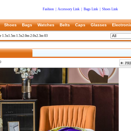
Fashion
|
Accessory Link
|
Bags Link
|
Shoes Link
Shoes
Bags
Watches
Belts
Caps
Glasses
Electroni
e 1.5x1.5m 1.5x2.0m 2.0x2.3m 03
9
PR
上一张