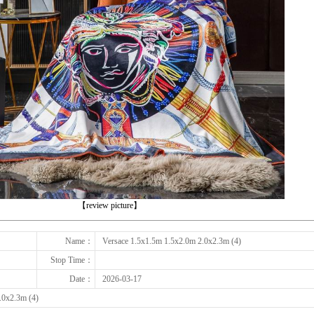
下一张
【review picture】
Name：
Versace 1.5x1.5m 1.5x2.0m 2.0x2.3m (4)
Stop Time：
Date：
2026-03-17
.0x2.3m (4)