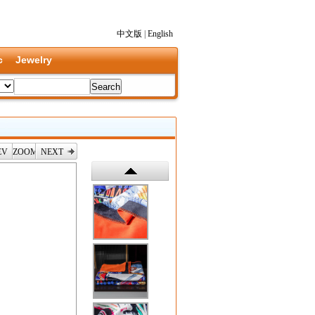
中文版
|
English
c
Jewelry
EV
ZOOM
NEXT