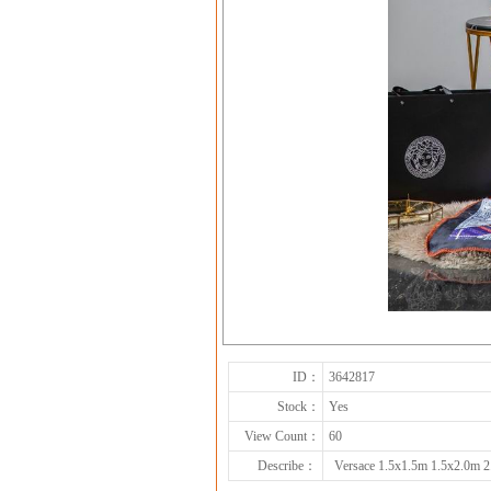
ID：
3642817
Stock：
Yes
View Count：
60
Describe：
Versace 1.5x1.5m 1.5x2.0m 2