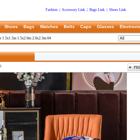
Fashion
|
Accessory Link
|
Bags Link
|
Shoes Link
Shoes
Bags
Watches
Belts
Caps
Glasses
Electroni
e 1.5x1.5m 1.5x2.0m 2.0x2.3m 04
9
PR
上一张