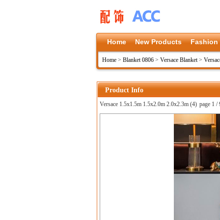
Home
New Products
Fashion
Home
>
Blanket 0806
>
Versace Blanket
>
Versac
Product Info
Versace 1.5x1.5m 1.5x2.0m 2.0x2.3m (4)
page 1 / 