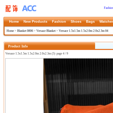
Fashio
Home
New Products
Fashion
Shoes
Bags
Watche
Home
>
Blanket 0806
>
Versace Blanket
>
Versace 1.5x1.5m 1.5x2.0m 2.0x2.3m 04
Product Info
Versace 1.5x1.5m 1.5x2.0m 2.0x2.3m (5)
page 4 / 9
上一张