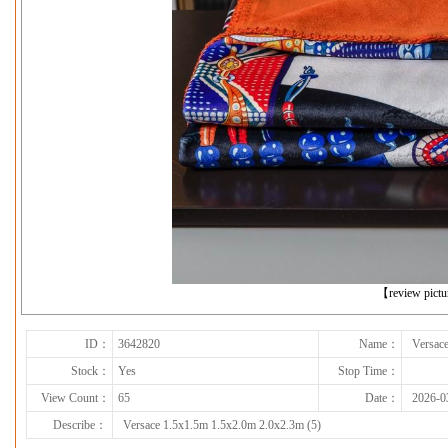
下一张
【review pict
ID：
3642820
Name：
Versac
Stock：
Yes
Stop Time：
View Count：
65
Date：
2026-0
Describe：
Versace 1.5x1.5m 1.5x2.0m 2.0x2.3m (5)