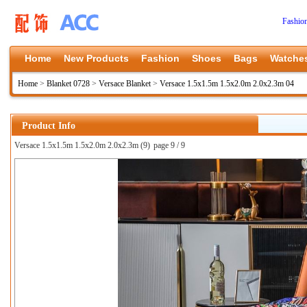
Fashio
Home
New Products
Fashion
Shoes
Bags
Watche
Home
>
Blanket 0728
>
Versace Blanket
>
Versace 1.5x1.5m 1.5x2.0m 2.0x2.3m 04
Product Info
Versace 1.5x1.5m 1.5x2.0m 2.0x2.3m (9)
page 9 / 9
上一张