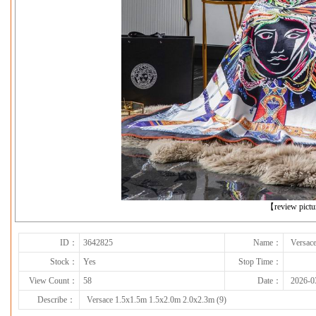
下一张
【review pict
ID：
3642825
Name：
Versac
Stock：
Yes
Stop Time：
View Count：
58
Date：
2026-0
Describe：
Versace 1.5x1.5m 1.5x2.0m 2.0x2.3m (9)