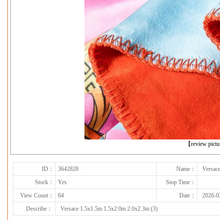
下一张
【review pict
ID：
3642828
Name：
Versac
Stock：
Yes
Stop Time：
View Count：
64
Date：
2026-0
Describe：
Versace 1.5x1.5m 1.5x2.0m 2.0x2.3m (3)