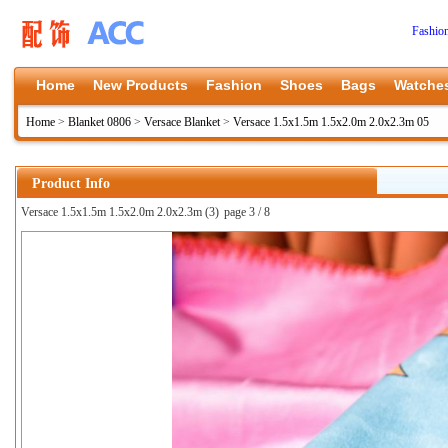
Fashio
Home
New Products
Fashion
Shoes
Bags
Watche
Home
>
Blanket 0806
>
Versace Blanket
>
Versace 1.5x1.5m 1.5x2.0m 2.0x2.3m 05
Product Info
Versace 1.5x1.5m 1.5x2.0m 2.0x2.3m (3)
page 3 / 8
上一张