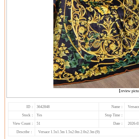
下一张
【review pict
ID：
3642848
Name：
Versac
Stock：
Yes
Stop Time：
View Count：
51
Date：
2026-0
Describe：
Versace 1.5x1.5m 1.5x2.0m 2.0x2.3m (9)