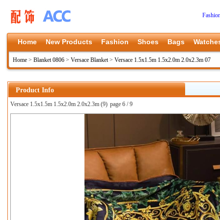
Fashio
Home
New Products
Fashion
Shoes
Bags
Watche
Home
>
Blanket 0806
>
Versace Blanket
>
Versace 1.5x1.5m 1.5x2.0m 2.0x2.3m 07
Product Info
Versace 1.5x1.5m 1.5x2.0m 2.0x2.3m (9)
page 6 / 9
上一张