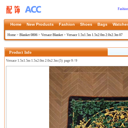
Fashio
Home
New Products
Fashion
Shoes
Bags
Watche
Home
>
Blanket 0806
>
Versace Blanket
>
Versace 1.5x1.5m 1.5x2.0m 2.0x2.3m 07
Product Info
Versace 1.5x1.5m 1.5x2.0m 2.0x2.3m (5)
page 9 / 9
上一张