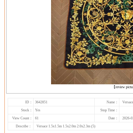
下一张
【review pict
ID：
3642851
Name：
Versac
Stock：
Yes
Stop Time：
View Count：
61
Date：
2026-0
Describe：
Versace 1.5x1.5m 1.5x2.0m 2.0x2.3m (5)