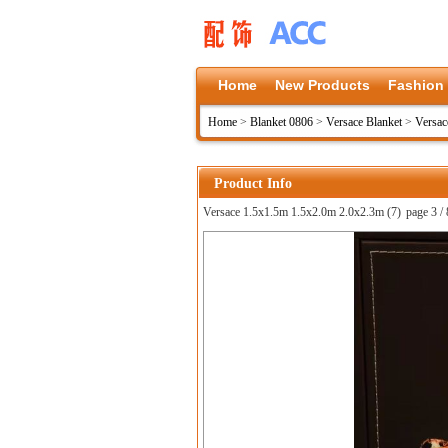
Home
New Products
Fashion
Home
>
Blanket 0806
>
Versace Blanket
>
Versac
Product Info
Versace 1.5x1.5m 1.5x2.0m 2.0x2.3m (7)
page 3 / 