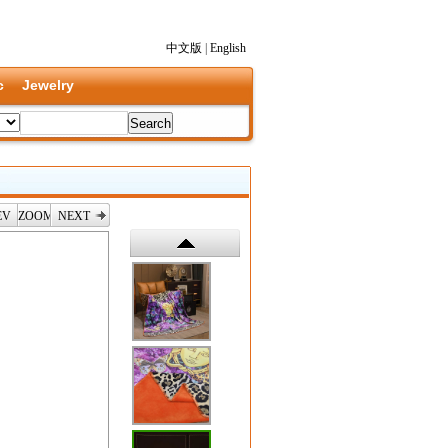
中文版
|
English
c
Jewelry
EV
ZOOM
NEXT