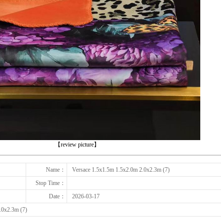
下一张
【review picture】
Name：
Versace 1.5x1.5m 1.5x2.0m 2.0x2.3m (7)
Stop Time：
Date：
2026-03-17
.0x2.3m (7)