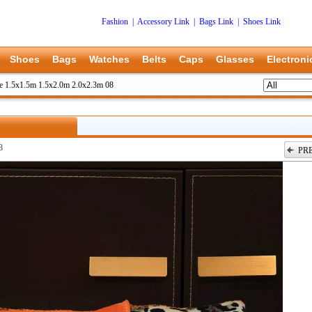
Fashion
|
Accessory Link
|
Bags Link
|
Shoes Link
Shoes
Bags
Watches
Belts
Caps
Glasses
Electroni
e 1.5x1.5m 1.5x2.0m 2.0x2.3m 08
8
PR
上一张