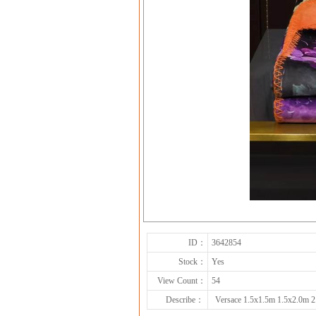
ID：
3642854
Stock：
Yes
View Count：
54
Describe：
Versace 1.5x1.5m 1.5x2.0m 2