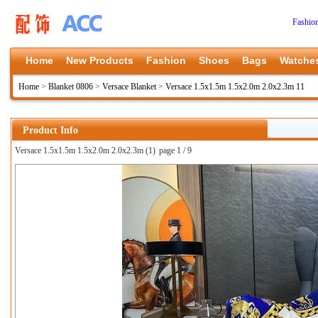
Fashio
Home
New Products
Fashion
Shoes
Bags
Watche
Home
>
Blanket 0806
>
Versace Blanket
>
Versace 1.5x1.5m 1.5x2.0m 2.0x2.3m 11
Product Info
Versace 1.5x1.5m 1.5x2.0m 2.0x2.3m (1)
page 1 / 9
上一张