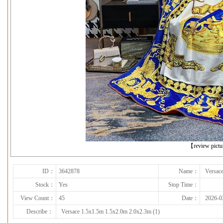
下一张
【review pict
ID：
3642878
Name：
Versac
Stock：
Yes
Stop Time：
View Count：
45
Date：
2026-0
Describe：
Versace 1.5x1.5m 1.5x2.0m 2.0x2.3m (1)