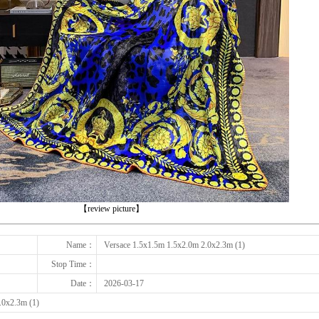
下一张
【review picture】
Name：
Versace 1.5x1.5m 1.5x2.0m 2.0x2.3m (1)
Stop Time：
Date：
2026-03-17
.0x2.3m (1)