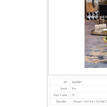
ID：
3642887
Stock：
Yes
View Count：
53
Describe：
Versace 1.5x1.5m 1.5x2.0m 2