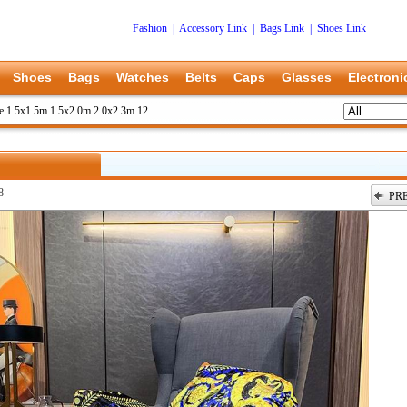
Fashion
|
Accessory Link
|
Bags Link
|
Shoes Link
Shoes
Bags
Watches
Belts
Caps
Glasses
Electroni
e 1.5x1.5m 1.5x2.0m 2.0x2.3m 12
8
PR
上一张