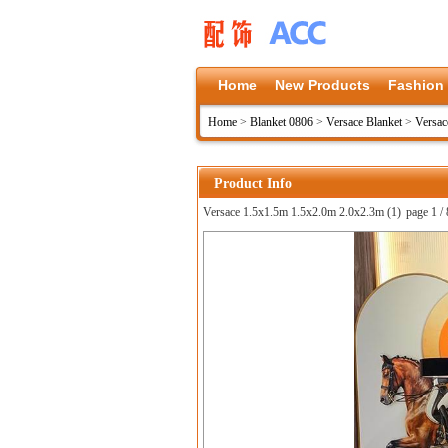
Home
New Products
Fashion
Home
>
Blanket 0806
>
Versace Blanket
>
Versac
Product Info
Versace 1.5x1.5m 1.5x2.0m 2.0x2.3m (1)
page 1 / 