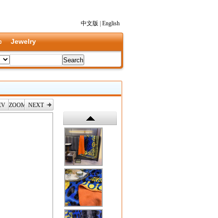
中文版
|
English
c
Jewelry
EV
ZOOM
NEXT