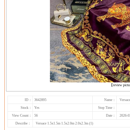
下一张
【review pict
ID：
3642895
Name：
Versac
Stock：
Yes
Stop Time：
View Count：
56
Date：
2026-0
Describe：
Versace 1.5x1.5m 1.5x2.0m 2.0x2.3m (1)