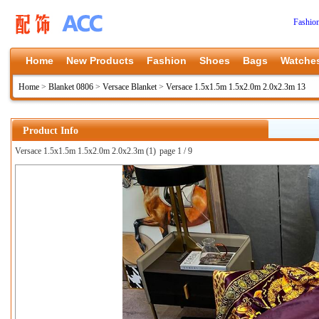
Fashio
Home
New Products
Fashion
Shoes
Bags
Watche
Home
>
Blanket 0806
>
Versace Blanket
>
Versace 1.5x1.5m 1.5x2.0m 2.0x2.3m 13
Product Info
Versace 1.5x1.5m 1.5x2.0m 2.0x2.3m (1)
page 1 / 9
上一张