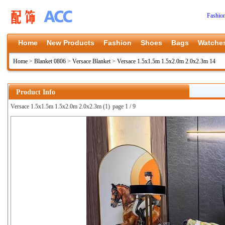
Fashio
Home
New Products
Fashion
Shoes
Bags
Watche
Home
>
Blanket 0806
>
Versace Blanket
>
Versace 1.5x1.5m 1.5x2.0m 2.0x2.3m 14
Product Info
Versace 1.5x1.5m 1.5x2.0m 2.0x2.3m (1)
page 1 / 9
上一张