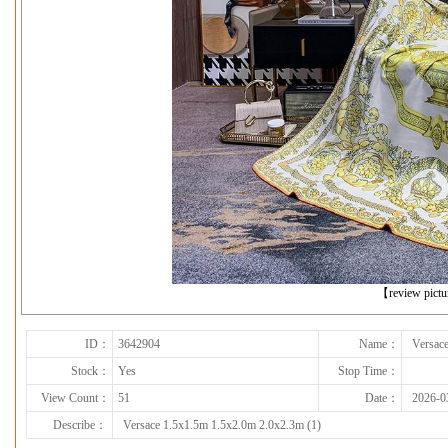
下一张
【review pict
ID：
3642904
Name：
Versac
Stock：
Yes
Stop Time：
View Count：
51
Date：
2026-0
Describe：
Versace 1.5x1.5m 1.5x2.0m 2.0x2.3m (1)