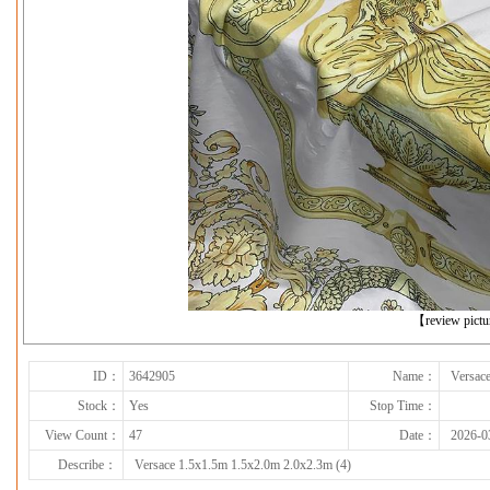
下一张
【review pict
ID：
3642905
Name：
Versac
Stock：
Yes
Stop Time：
View Count：
47
Date：
2026-0
Describe：
Versace 1.5x1.5m 1.5x2.0m 2.0x2.3m (4)