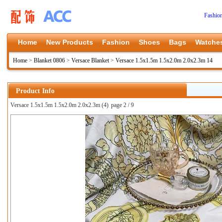
Fashio
Home
New Products
Fashion
Shoes
Bags
Watche
Home
>
Blanket 0806
>
Versace Blanket
>
Versace 1.5x1.5m 1.5x2.0m 2.0x2.3m 14
Product Info
Versace 1.5x1.5m 1.5x2.0m 2.0x2.3m (4)
page 2 / 9
上一张