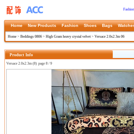
Fashio
Home
New Products
Fashion
Shoes
Bags
Watche
Home
>
Beddings 0806
>
High Gram heavy crystal velvet
>
Versace 2.0x2.3m 06
Product Info
Versace 2.0x2.3m (8)
page 8 / 9
上一张