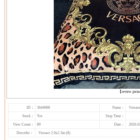
下一张
【review pict
ID：
3644960
Name：
Versace
Stock：
Yes
Stop Time：
View Count：
89
Date：
2026-0
Describe：
Versace 2.0x2.3m (8)