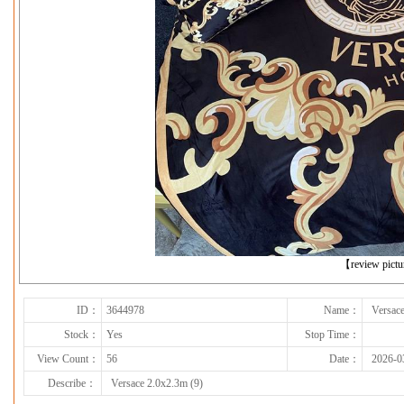
下一张
【review pict
ID：
3644978
Name：
Versace
Stock：
Yes
Stop Time：
View Count：
56
Date：
2026-0
Describe：
Versace 2.0x2.3m (9)