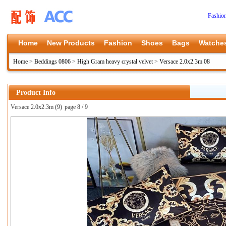
Fashio
Home
New Products
Fashion
Shoes
Bags
Watche
Home
>
Beddings 0806
>
High Gram heavy crystal velvet
>
Versace 2.0x2.3m 08
Product Info
Versace 2.0x2.3m (9)
page 8 / 9
上一张