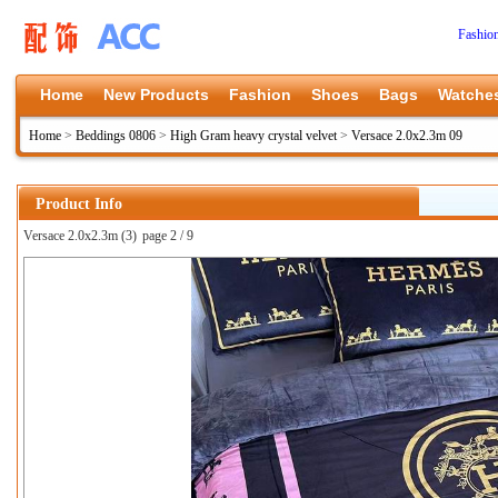
Fashio
Home
New Products
Fashion
Shoes
Bags
Watche
Home
>
Beddings 0806
>
High Gram heavy crystal velvet
>
Versace 2.0x2.3m 09
Product Info
Versace 2.0x2.3m (3)
page 2 / 9
上一张