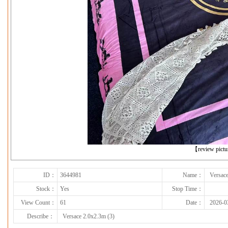
下一张
【review pict
ID：
3644981
Name：
Versace
Stock：
Yes
Stop Time：
View Count：
61
Date：
2026-0
Describe：
Versace 2.0x2.3m (3)