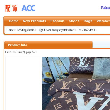
Fashio
Home
New Products
Fashion
Shoes
Bags
Watche
Home
>
Beddings 0806
>
High Gram heavy crystal velvet
>
LV 2.0x2.3m 11
Product Info
LV 2.0x2.3m (7)
page 5 / 9
上一张