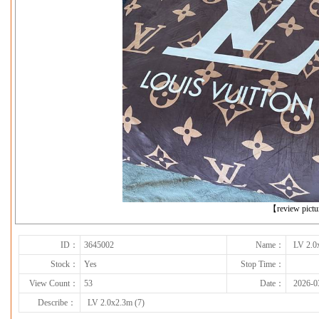
下一张
【review pict
ID：
3645002
Name：
LV 2.0
Stock：
Yes
Stop Time：
View Count：
53
Date：
2026-0
Describe：
LV 2.0x2.3m (7)