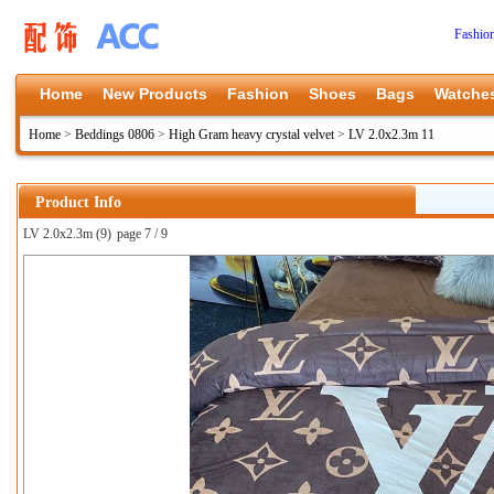
Fashio
Home
New Products
Fashion
Shoes
Bags
Watche
Home
>
Beddings 0806
>
High Gram heavy crystal velvet
>
LV 2.0x2.3m 11
Product Info
LV 2.0x2.3m (9)
page 7 / 9
上一张