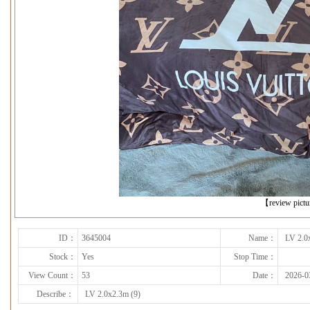
下一张
【review pict
ID：
3645004
Name：
LV 2.0
Stock：
Yes
Stop Time：
View Count：
53
Date：
2026-0
Describe：
LV 2.0x2.3m (9)