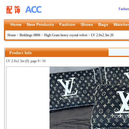
Fashio
Home
New Products
Fashion
Shoes
Bags
Watche
Home
>
Beddings 0806
>
High Gram heavy crystal velvet
>
LV 2.0x2.3m 20
Product Info
LV 2.0x2.3m (9)
page 9 / 10
上一张