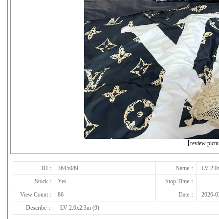
下一张
【review pict
ID：
3645089
Name：
LV 2.0
Stock：
Yes
Stop Time：
View Count：
86
Date：
2026-0
Describe：
LV 2.0x2.3m (9)